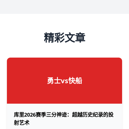
精彩文章
勇士vs快船
库里2026赛季三分神迹：超越历史纪录的投
射艺术