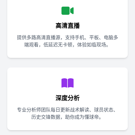
高清直播
提供多路高清直播源，支持手机、平板、电脑多
端观看，低延迟无卡顿，体验如临现场。
深度分析
专业分析师团队每日更新战术解读、球员状态、
历史交锋数据，助你成为懂球帝。