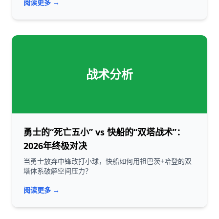
阅读更多 →
战术分析
勇士的“死亡五小” vs 快船的“双塔战术”：
2026年终极对决
当勇士放弃中锋改打小球，快船如何用祖巴茨+哈登的双
塔体系破解空间压力？
阅读更多 →